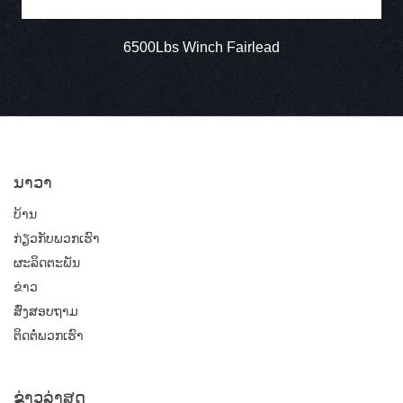
6500Lbs Winch Fairlead
ນາວາ
ບ້ານ
ກ່ຽວ​ກັບ​ພວກ​ເຮົາ
ຜະລິດຕະພັນ
ຂ່າວ
ສົ່ງສອບຖາມ
ຕິດ​ຕໍ່​ພວກ​ເຮົາ
ຂ່າວ​ລ່າ​ສຸດ