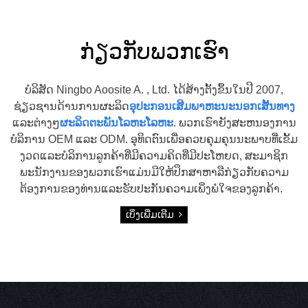
ກ່ຽວ​ກັບ​ພວກ​ເຮົາ
ບໍລິສັດ Ningbo Aoosite A. , Ltd. ໄດ້ສ້າງຕັ້ງຂຶ້ນໃນປີ 2007,
ຊ່ຽວຊານດ້ານການຜະລິດ
ອຸປະກອນເສີມພາຫະນະນອກເສັ້ນທາງ
ແລະຕ່າງໆ
ຜະລິດຕະພັນໂລຫະໂລຫະ
. ພວກເຮົາຍັງສະຫນອງການ
ບໍລິການ OEM ແລະ ODM. ອຸທິດຕົນເພື່ອຄວບຄຸມຄຸນນະພາບທີ່ເຂັ້ມ
ງວດແລະບໍລິການລູກຄ້າທີ່ມີຄວາມຄິດທີ່ມີປະໂຫຍດ, ສະມາຊິກ
ພະນັກງານຂອງພວກເຮົາແມ່ນມີໃຫ້ປຶກສາຫາລືກ່ຽວກັບຄວາມ
ຕ້ອງການຂອງທ່ານແລະຮັບປະກັນຄວາມເພິ່ງພໍໃຈຂອງລູກຄ້າ.
ເບິ່ງເພີ່ມເຕີມ