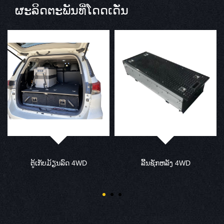
ຜະລິດຕະພັນທີ່ໂດດເດັ່ນ
ຢັນ
ຕູ້ເກັບມ້ຽນລົດ 4WD
ລີ້ນຊັກຫລັງ 4WD