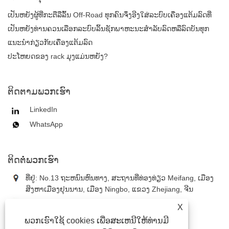
ເປັນຫຍັງຜູ້ທີ່ກະຕືລືລົ້ນ Off-Road ທຸກຄົນຈຶ່ງອີງໃສ່ລະບົບເຄື່ອງແຕ້ມລົດທີ່
ແຂງແຮງສໍາລັບການຈັດການເກຍ?
ເປັນຫຍັງທ່ານຄວນເລືອກລະບົບລິ້ນຊັກພາຫະນະສໍາລັບລົດຫລືລົດບັນທຸກ
ຂອງທ່ານ?
ແນະນຳກ່ຽວກັບເຄື່ອງແຕ້ມລົດ
ປະໂຫຍດຂອງ rack ມຸງແມ່ນຫຍັງ?
ຕິດ​ຕາມ​ພວກ​ເຮົາ
LinkedIn
WhatsApp
ຕິດ​ຕໍ່​ພວກ​ເຮົາ
ທີ່ຢູ່: No.13 ຖະຫນົນຫົນທາງ, ສະຖານທີ່ທ່ອງທ່ຽວ Meifang, ເມືອງ
ສິງຫາເມືອງຢຸນນານ, ເມືອງ Ningbo, ແຂວງ Zhejiang, ຈີນ
ໂທ:
+86-18867637353
X
ໂທລະສັບ:
+86-18867637353
ພວກເຮົາໃຊ້ cookies ເພື່ອສະເຫນີໃຫ້ທ່ານມີ