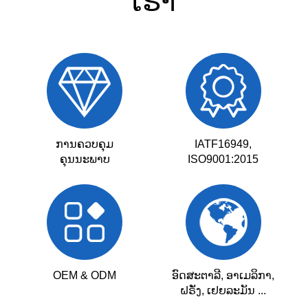
ເຮົາ
ການຄວບຄຸມ
IATF16949,
ຄຸນນະພາບ
ISO9001:2015
OEM & ODM
ອົດສະຕາລີ, ອາເມລິກາ,
ຝຣັ່ງ, ເຢຍລະມັນ ...