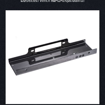
ແຜ່ນຍຶດຕິດ Winch ທີ່ສາມາດຖອດອອກໄດ້