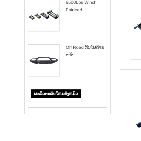
6500Lbs Winch
Fairlead
Off Road ກັນ​ໄພ​ດ້ານ​
ຫນ້າ​
ຜະລິດຕະພັນໃຫມ່ທັງຫມົດ