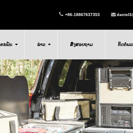
+86-18867637353
daniel3
ດຕະພັນ
ຂ່າວ
ສົ່ງສອບຖາມ
ຕິດ​ຕໍ່​ພ