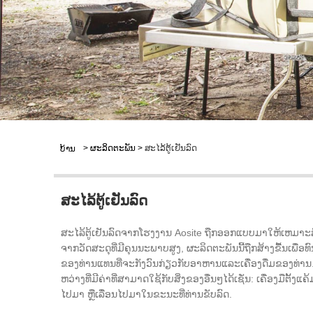
>
ຜະລິດຕະພັນ
>
ສະໄລ້ຕູ້ເຢັນລົດ
ບ້ານ
ສະໄລ້ຕູ້ເຢັນລົດ
ສະໄລ້ຕູ້ເຢັນລົດຈາກໂຮງງານ Aosite ຖືກອອກແບບມາໃຫ້ເຫມາະສົ
ຈາກວັດສະດຸທີ່ມີຄຸນນະພາບສູງ, ຜະລິດຕະພັນນີ້ຖືກສ້າງຂື້ນເພື່ອ
ຂອງທ່ານແທນທີ່ຈະກັງວົນກ່ຽວກັບອາຫານແລະເຄື່ອງດື່ມຂອງທ່ານ. ສະໄລ້
ຫວ່າງທີ່ມີຄ່າທີ່ສາມາດໃຊ້ກັບສິ່ງຂອງອື່ນໆໄດ້ເຊັ່ນ: ເຄື່ອງມືຕັ້ງ
ໄປມາ ຫຼືເລື່ອນໄປມາໃນຂະນະທີ່ທ່ານຂັບລົດ.