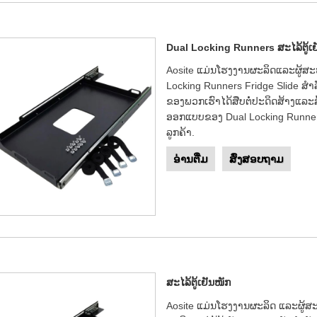
Dual Locking Runners ສະໄລ້ຕູ້ເຢ
Aosite ແມ່ນໂຮງງານຜະລິດແລະຜູ້ສ
Locking Runners Fridge Slide ສໍ
ຂອງພວກເຮົາໄດ້ສືບຕໍ່ປະດິດສ້າງແລະ
ອອກແບບຂອງ Dual Locking Runners 
ລູກຄ້າ.
ອ່ານ​ຕື່ມ
ສົ່ງສອບຖາມ
ສະໄລ້ຕູ້ເຢັນໜັກ
Aosite ແມ່ນໂຮງງານຜະລິດ ແລະຜູ້ສະໜ