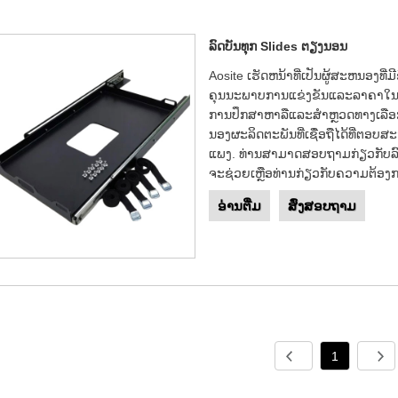
ລົດບັນທຸກ Slides ຕຽງນອນ
Aosite ເຮັດຫນ້າທີ່ເປັນຜູ້ສະຫນອງທີ
ຄຸນນະພາບການແຂ່ງຂັນແລະລາຄາໃນປະເທດຈີນ.
ການ​ປຶກ​ສາ​ຫາ​ລື​ແລະ​ສໍາ​ຫຼວດ​ທາງ​ເລື
ນອງຜະລິດຕະພັນທີ່ເຊື່ອຖືໄດ້ທີ່ຕ
ແພງ. ທ່ານສາມາດສອບຖາມກ່ຽວກັບລົ
ຈະຊ່ວຍເຫຼືອທ່ານກ່ຽວກັບຄວາມຕ້ອງ
ອ່ານ​ຕື່ມ
ສົ່ງສອບຖາມ
1