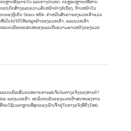
ຕະຫຼາດທັງພາຍໃນ ແລະຕ່າງປະເທດ. ຕະຫຼອດຫຼາຍປີທີ່ຜ່ານ
ນປະດິດສ້າງແລະຄວາມຄືບຫນ້າຢ່າງຕໍ່ເນື່ອງ, ກ້າວຫນ້າໃນ
ບບຂອງຕູ້ເຢັນ Slides ຫນັກ. ຄໍາຫມັ້ນສັນຍາຂອງພວກເຮົາແມ່ນ
ດທີ່ເປັນໄປໄດ້ໃຫ້ແກ່ລູກຄ້າຂອງພວກເຮົາ, ແລະພວກເຮົາ
ອກແບບເພື່ອຕອບສະຫນອງແລະເກີນຄວາມຄາດຫວັງຂອງພວກ
ົມບູນແບບເພື່ອເສີມຂະຫຍາຍການຜະຈົນໄພກາງແຈ້ງຂອງທ່ານບໍ?
ge Slide ຂອງພວກເຮົາ. ຜະລິດຕະພັນຂອງພວກເຮົາສະຫນອງການ
ທີ່ຈະໃຊ້ເວລາຫຼາຍທີ່ສຸດຂອງເຂົາເຈົ້າຢູ່ໃນກາງແຈ້ງທີ່ຍິ່ງໃຫຍ່.