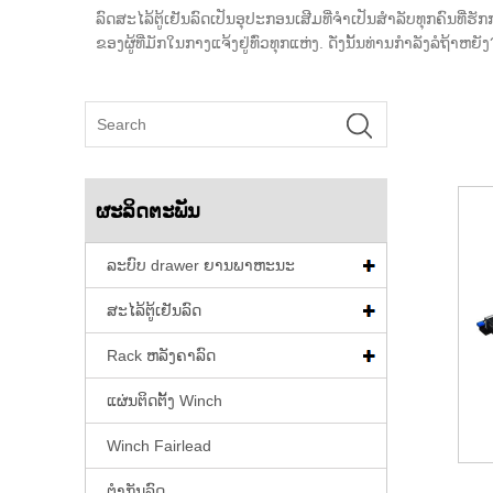
ລົດສະໄລ້ຕູ້ເຢັນລົດເປັນອຸປະກອນເສີມທີ່ຈຳເປັນສຳລັບທຸກຄົນ
ຂອງຜູ້ທີ່ມັກໃນກາງແຈ້ງຢູ່ທົ່ວທຸກແຫ່ງ. ດັ່ງນັ້ນທ່ານກໍາລັງລໍຖ້າ
ຜະລິດຕະພັນ
ລະບົບ drawer ຍານພາຫະນະ
ສະໄລ້ຕູ້ເຢັນລົດ
Rack ຫລັງຄາລົດ
ແຜ່ນຕິດຕັ້ງ Winch
Winch Fairlead
ຕຳກັນລົດ