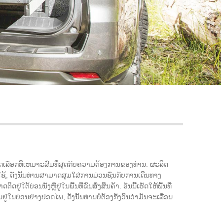
Live
ດເລືອກທີ່ເຫມາະສົມທີ່ສຸດກັບຄວາມຕ້ອງການຂອງທ່ານ. ຜະລິດ
ໃຊ້, ດັ່ງນັ້ນທ່ານສາມາດສຸມໃສ່ການມ່ວນຊື່ນກັບການເດີນທາງ
້ບ່ອນນັ່ງຫຼືຢູ່ໃນພື້ນທີ່ຂົນສົ່ງສິນຄ້າ. ອັນນີ້ເຮັດໃຫ້ພື້ນທີ່
ນຢູ່ໃນບ່ອນຢ່າງປອດໄພ, ດັ່ງນັ້ນທ່ານບໍ່ຕ້ອງກັງວົນວ່າມັນຈະເລື່ອນ