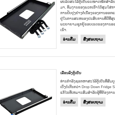
ຜະລິດສະໄລ້ຕູ້ເຢັນຂະໜາດໜັກສຳລັບ
ມາ, ທີມງານຂອງພວກເຮົາໄດ້ສຸມໃສ່ກາ
ການປັບປຸງຢ່າງຕໍ່ເນື່ອງຂອງການອອກແ
ຢູ່ໃນການສະຫນອງປະສົບການທີ່ດີທີ່ສຸ
ພະຍາຍາມຊຸກຍູ້ຂອບເຂດຂອງການອ
ເຂົາ.
ອ່ານ​ຕື່ມ
ສົ່ງສອບຖາມ
ເລື່ອນລົງຕູ້ເຢັນ
ທ່ານກໍາລັງຊອກຫາສະໄລ້ຕູ້ເຢັນທີ່ສ
ເບິ່ງບໍ່ເກີນກວ່າ Drop Down Frid
ແກ້ໄຂທີ່ເຫມາະສົມສໍາລັບຜູ້ທີ່ຕ້ອງການ
ອ່ານ​ຕື່ມ
ສົ່ງສອບຖາມ