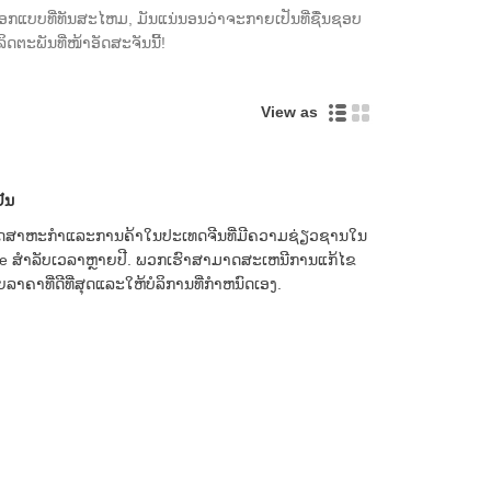
ອອກແບບທີ່ທັນສະໄຫມ, ມັນແນ່ນອນວ່າຈະກາຍເປັນທີ່ຊື່ນຊອບ
ລິດຕະພັນທີ່ໜ້າອັດສະຈັນນີ້!
View as
ັນ
ນອຸດສາຫະກໍາແລະການຄ້າໃນປະເທດຈີນທີ່ມີຄວາມຊ່ຽວຊານໃນ
ide ສໍາລັບເວລາຫຼາຍປີ. ພວກເຮົາສາມາດສະເຫນີການແກ້ໄຂ
ວຍລາຄາທີ່ດີທີ່ສຸດແລະໃຫ້ບໍລິການທີ່ກໍາຫນົດເອງ.