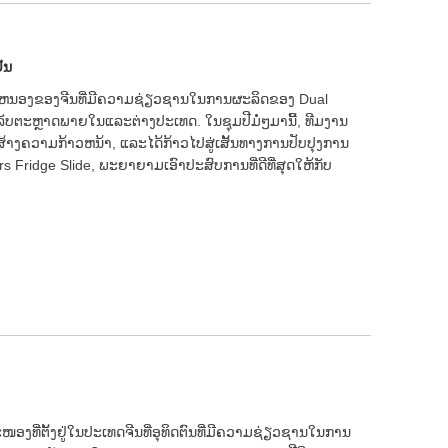
ັນ
ະຫນອງຂອງຈີນທີ່ມີຄວາມຊ່ຽວຊານໃນການຜະລິດຂອງ Dual
າລັບຕະຫຼາດພາຍໃນແລະຕ່າງປະເທດ. ໃນຊຸມປີມໍ່ໆມານີ້, ທີມງານ
ສ້າງຄວາມກ້າວຫນ້າ, ແລະໄດ້ກ້າວໄປສູ່ເສັ້ນທາງການປັບປຸງການ
Fridge Slide, ພະຍາຍາມເອົາປະສົບການທີ່ດີທີ່ສຸດໃຫ້ກັບ
ອງທີ່ຕັ້ງຢູ່ໃນປະເທດຈີນທີ່ອຸທິດຕົນທີ່ມີຄວາມຊ່ຽວຊານໃນການ