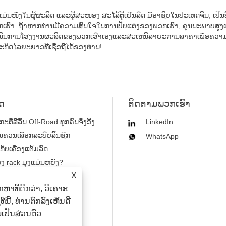
ແມ່ນໜຶ່ງໃນຜູ້ຜະລິດ ແລະຜູ້ສະໜອງ ສະໄລ້ຕູ້ເຢັນລົດ ມືອາຊີບໃນປະເທດຈີນ, ເປັນທີ
ົາ. ຖ້າ​ຫາກ​ທ່ານ​ມີ​ຄວາມ​ສົນ​ໃຈ​ໃນ​ການ​ປັບ​ແຕ່ງ​ຂອງ​ພວກ​ເຮົາ​, ຄຸນ​ນະ​ພາບ​ສູງ​ແລະ
າເນີນການໂຮງງານຜະລິດຂອງພວກເຮົາເອງແລະສະເຫນີລາຍະການລາຄາເພື່ອຄວາມສະ
ະກິດໄລຍະຍາວທີ່ເຊື່ອຖືໄດ້ຂອງທ່ານ!
ຸດ
ຕິດ​ຕາມ​ພວກ​ເຮົາ
ີ່ກະຕືລືລົ້ນ Off-Road ທຸກຄົນຈຶ່ງອີງ
LinkedIn
ື່ອງແຕ້ມລົດທີ່ແຂງແຮງສໍາລັບການ
ານຄວນເລືອກລະບົບລິ້ນຊັກ
WhatsApp
?
ັບລົດຫລືລົດບັນທຸກຂອງທ່ານ?
ັບເຄື່ອງແຕ້ມລົດ
 rack ມຸງແມ່ນຫຍັງ?
X
າທີ່ດີກວ່າ, ວິເຄາະ
ີ້, ທ່ານຕົກລົງເຫັນດີ
ປັນສ່ວນຕົວ