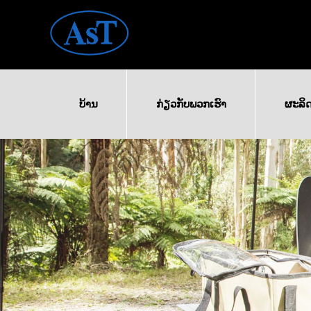
ບ້ານ
ກ່ຽວ​ກັບ​ພວກ​ເຮົາ
ຜະລິ