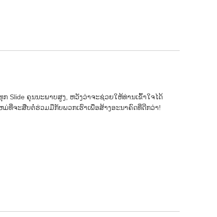
ນ​ທຸກ Slide ຄຸນ​ນະ​ພາບ​ສູງ​, ຫວັງ​ວ່າ​ຈະ​ຊ່ວຍ​ໃຫ້​ທ່ານ​ເຂົ້າ​ໃຈ​ໄດ້​
ໃຫມ່ທີ່ຈະສືບຕໍ່ຮ່ວມມືກັບພວກເຮົາເພື່ອສ້າງອະນາຄົດທີ່ດີກວ່າ!