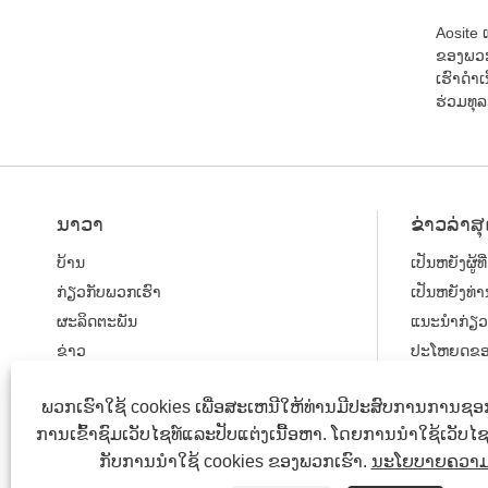
Aosite 
ຂອງພວກເຮ
ເຮົາດໍ
ຮ່ວມທຸລ
ນາວາ
ຂ່າວ​ລ່າ​ສ
ບ້ານ
ເປັນຫຍັງຜູ້ທ
ໃສ່ລະບົບເຄ
ກ່ຽວ​ກັບ​ພວກ​ເຮົາ
ເປັນຫຍັງທ່
ຈັດການເກຍ
ພາຫະນະສໍາລ
ຜະລິດຕະພັນ
ແນະນຳກ່ຽວກ
ຂ່າວ
ປະໂຫຍດຂອງ
ສົ່ງສອບຖາມ
ພວກເຮົາໃຊ້ cookies ເພື່ອສະເຫນີໃຫ້ທ່ານມີປະສົບການການຊອກຫ
ຕິດ​ຕໍ່​ພວກ​ເຮົາ
ການເຂົ້າຊົມເວັບໄຊທ໌ແລະປັບແຕ່ງເນື້ອຫາ. ໂດຍການນໍາໃຊ້ເວັບໄຊທ໌ນ
ກັບການນໍາໃຊ້ cookies ຂອງພວກເຮົາ.
ນະໂຍບາຍຄວາມເ