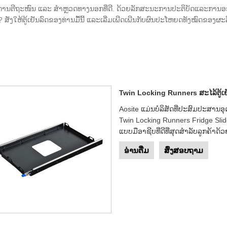
ທີ່ຮັກການຕີຖະໜົນ ແລະ ສຳຫຼວດທາງນອກທີ່ດີ. ດ້ວຍລັກສະນະການປະຕິບັດແລະການ
ຫຍັງ? ສັ່ງໃຫ້ຕູ້ເຢັນລົດຂອງທ່ານມື້ນີ້ ແລະເລີ່ມເພີດເພີນກັບຜົນປະໂຫຍດທັງໝົດຂອງຜະ
Twin Locking Runners ສະໄລ້ຕູ້ເຢ
Aosite ແມ່ນບໍລິສັດທີ່ປະສົມປະສາ
Twin Locking Runners Fridge Sl
ແບບມືອາຊີບທີ່ດີທີ່ສຸດສໍາລັບລູກຄ້າດ້
ອ່ານ​ຕື່ມ
ສົ່ງສອບຖາມ