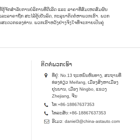
່ຮູ້ຈັກສຳລັບການບໍລິການທີ່ດີເລີດ ແລະ ລາຄາທີ່ສົມເຫດສົມຜົນ
​ລາ​ຄາ​ຖືກ ສະໄລ້ຕູ້ເຢັນລົດ​, ກະ​ລຸ​ນາ​ຕິດ​ຕໍ່​ຫາ​ພວກ​ເຮົາ​. ພວກ
ດວກຂອງທ່ານ. ພວກເຮົາຫວັງຢ່າງຈິງໃຈທີ່ຈະກາຍເປັນຄູ່
ຕິດ​ຕໍ່​ພວກ​ເຮົາ
ທີ່ຢູ່: No.13 ຖະຫນົນຫົນທາງ, ສະຖານທີ່
ທ່ອງທ່ຽວ Meifang, ເມືອງສິງຫາເມືອງ
ຢຸນນານ, ເມືອງ Ningbo, ແຂວງ
Zhejiang, ຈີນ
ໂທ:
+86-18867637353
ໂທລະສັບ:
+86-18867637353
ອີເມວ:
daniel3@china-astauto.com