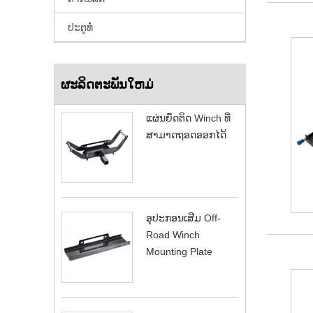
ປະຕູທໍ່
ຜະລິດຕະພັນໃຫມ່
ແຜ່ນຍຶດຕິດ Winch ທີ່
ສາມາດຖອດອອກໄດ້
ອຸປະກອນເສີມ Off-
Road Winch
Mounting Plate