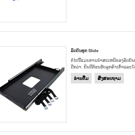
ລົດບັນທຸກ Slide
ຕໍ່​ໄປ​ນີ້​ແມ່ນ​ການ​ນໍາ​ສະ​ເຫນີ​ຂອງ​ລົດ​ບັ
ດີກ​ວ່າ​. ຍິນດີຕ້ອນຮັບລູກຄ້າເກົ່າແລະ
ອ່ານ​ຕື່ມ
ສົ່ງສອບຖາມ