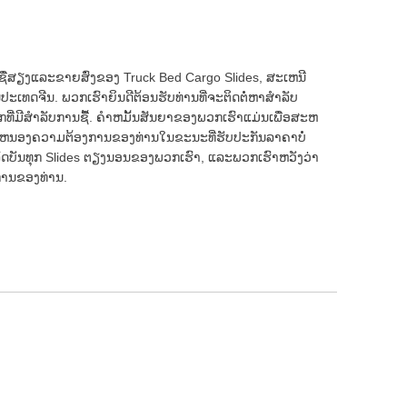
່ມີຊື່ສຽງແລະຂາຍສົ່ງຂອງ Truck Bed Cargo Slides, ສະເຫນີ
 ພວກ​ເຮົາ​ຍິນ​ດີ​ຕ້ອນ​ຮັບ​ທ່ານ​ທີ່​ຈະ​ຕິດ​ຕໍ່​ຫາ​ສໍາ​ລັບ​
ອກ​ທີ່​ມີ​ສໍາ​ລັບ​ການ​ຊື້​. ຄໍາຫມັ້ນສັນຍາຂອງພວກເຮົາແມ່ນເພື່ອສະຫ
ອບສະຫນອງຄວາມຕ້ອງການຂອງທ່ານໃນຂະນະທີ່ຮັບປະກັນລາຄາບໍ່
ດບັນທຸກ Slides ຕຽງນອນຂອງພວກເຮົາ, ແລະພວກເຮົາຫວັງວ່າ
ການຂອງທ່ານ.