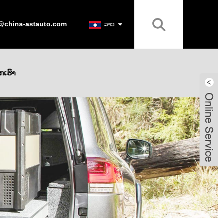
@china-astauto.com
ລາວ
ວກ​ເຮົາ