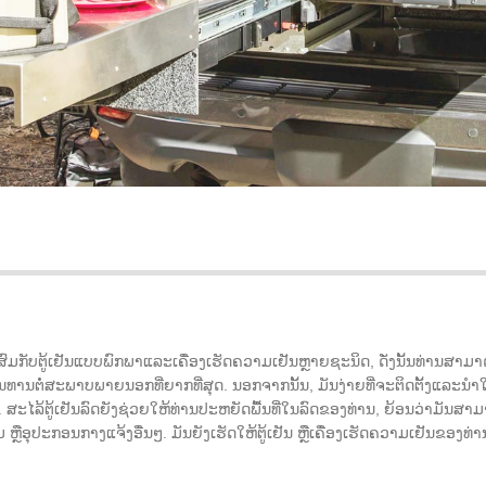
ມກັບຕູ້ເຢັນແບບພົກພາແລະເຄື່ອງເຮັດຄວາມເຢັນຫຼາຍຊະນິດ, ດັ່ງນັ້ນທ່ານສາມາ
ທົນທານຕໍ່ສະພາບພາຍນອກທີ່ຍາກທີ່ສຸດ. ນອກຈາກນັ້ນ, ມັນງ່າຍທີ່ຈະຕິດຕັ້ງແລະນໍາ
ຕູ້ເຢັນລົດຍັງຊ່ວຍໃຫ້ທ່ານປະຫຍັດພື້ນທີ່ໃນລົດຂອງທ່ານ, ຍ້ອນວ່າມັນສາມາດຕິດຢູ່ໃຕ
ແຄ້ມ ຫຼືອຸປະກອນກາງແຈ້ງອື່ນໆ. ມັນຍັງເຮັດໃຫ້ຕູ້ເຢັນ ຫຼືເຄື່ອງເຮັດຄວາມເຢັນຂອງທ່າ