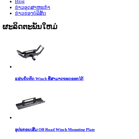
Blog
ຂ່າວອຸດສາຫະກໍາ
ຂ່າວຂອງບໍລິສັດ
ຜະລິດຕະພັນໃຫມ່
ແຜ່ນຍຶດຕິດ Winch ທີ່ສາມາດຖອດອອກໄດ້
ອຸປະກອນເສີມ Off-Road Winch Mounting Plate