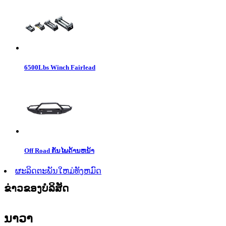
6500Lbs Winch Fairlead
Off Road ກັນ​ໄພ​ດ້ານ​ຫນ້າ​
ຜະລິດຕະພັນໃຫມ່ທັງຫມົດ
ຂ່າວຂອງບໍລິສັດ
ນາວາ