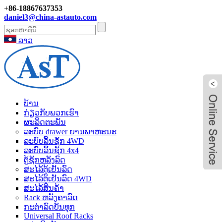
+86-18867637353
daniel3@china-astauto.com
ລາວ
ບ້ານ
ກ່ຽວ​ກັບ​ພວກ​ເຮົາ
ຜະລິດຕະພັນ
ລະບົບ drawer ຍານພາຫະນະ
ລະບົບລິ້ນຊັກ 4WD
ລະບົບລິ້ນຊັກ 4x4
ຕູ້ຊັກຫລັງລົດ
ສະໄລ້ຕູ້ເຢັນລົດ
ສະໄລ້ຕູ້ເຢັນລົດ 4WD
ສະໄລ້ສິນຄ້າ
Rack ຫລັງຄາລົດ
ກະຕ່າລົດບັນທຸກ
Universal Roof Racks