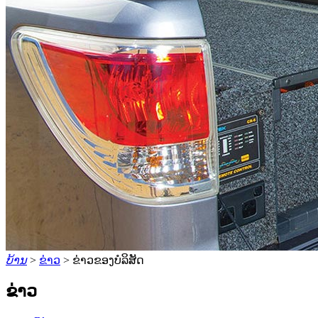
ບ້ານ
>
ຂ່າວ
>
ຂ່າວຂອງບໍລິສັດ
ຂ່າວ