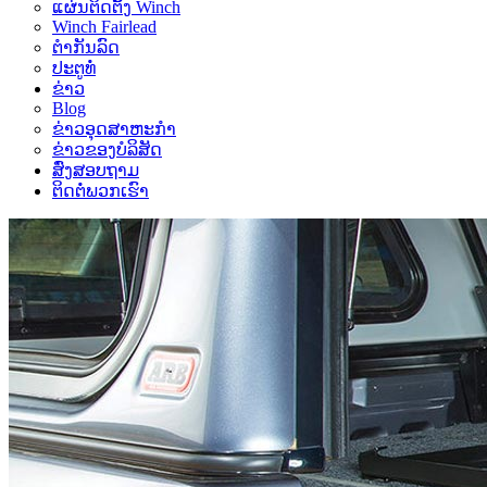
ແຜ່ນຕິດຕັ້ງ Winch
Live
Winch Fairlead
ຕຳກັນລົດ
ປະຕູທໍ່
ຂ່າວ
Blog
ຂ່າວອຸດສາຫະກໍາ
ຂ່າວຂອງບໍລິສັດ
ສົ່ງສອບຖາມ
ຕິດ​ຕໍ່​ພວກ​ເຮົາ