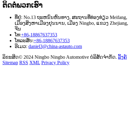
ຕິດ​ຕໍ່​ພວກ​ເຮົາ
ທີ່ຢູ່: No.13 ຖະຫນົນຫົນທາງ, ສະຖານທີ່ທ່ອງທ່ຽວ Meifang,
ເມືອງສິງຫາເມືອງຢຸນນານ, ເມືອງ Ningbo, ແຂວງ Zhejiang,
ຈີນ
ໂທ:
+86-18867637353
ໂທລະສັບ:
+86-18867637353
ອີເມວ:
daniel3@china-astauto.com
ລິຂະສິດ© 2024 Ningbo Ningbo Automotive ບໍລິສັດຈໍາກັດ.
ລິ້ງຄ໌
Sitemap
RSS
XML
Privacy Policy