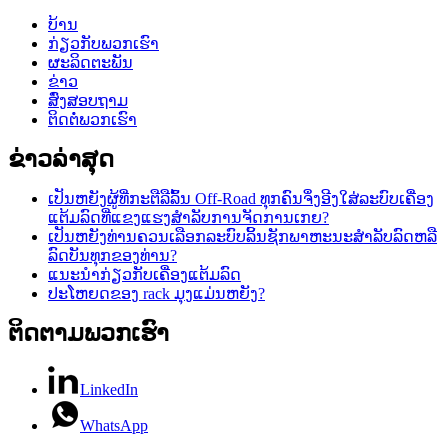
ບ້ານ
ກ່ຽວ​ກັບ​ພວກ​ເຮົາ
ຜະລິດຕະພັນ
ຂ່າວ
ສົ່ງສອບຖາມ
ຕິດ​ຕໍ່​ພວກ​ເຮົາ
ຂ່າວ​ລ່າ​ສຸດ
ເປັນຫຍັງຜູ້ທີ່ກະຕືລືລົ້ນ Off-Road ທຸກຄົນຈຶ່ງອີງໃສ່ລະບົບເຄື່ອງ
ແຕ້ມລົດທີ່ແຂງແຮງສໍາລັບການຈັດການເກຍ?
ເປັນຫຍັງທ່ານຄວນເລືອກລະບົບລິ້ນຊັກພາຫະນະສໍາລັບລົດຫລື
ລົດບັນທຸກຂອງທ່ານ?
ແນະນຳກ່ຽວກັບເຄື່ອງແຕ້ມລົດ
ປະໂຫຍດຂອງ rack ມຸງແມ່ນຫຍັງ?
ຕິດ​ຕາມ​ພວກ​ເຮົາ
LinkedIn
WhatsApp