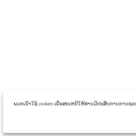
ພວກເຮົາໃຊ້ cookies ເພື່ອສະເຫນີໃຫ້ທ່ານມີປະສົບການການຊອກຫາ